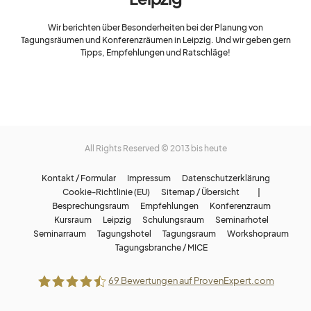
Wir berichten über Besonderheiten bei der Planung von
Tagungsräumen und Konferenzräumen in Leipzig. Und wir geben gern
Tipps, Empfehlungen und Ratschläge!
All Rights Reserved © 2013 bis heute
Kontakt / Formular
Impressum
Datenschutzerklärung
Cookie-Richtlinie (EU)
Sitemap / Übersicht |
Besprechungsraum
Empfehlungen
Konferenzraum
Kursraum
Leipzig
Schulungsraum
Seminarhotel
Seminarraum
Tagungshotel
Tagungsraum
Workshopraum
Tagungsbranche / MICE
69
Bewertungen auf ProvenExpert.com