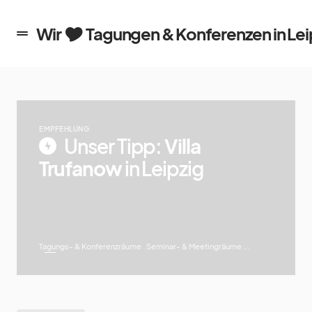
en in Leipzig
Wir 🎔 Tagungen & Konferenzen in Lei
EMPFEHLUNG
Unser Tipp:
Villa
Trufanow
in Leipzig
Tagungs- & Konferenzräume . Seminar- & Meetingräume ...