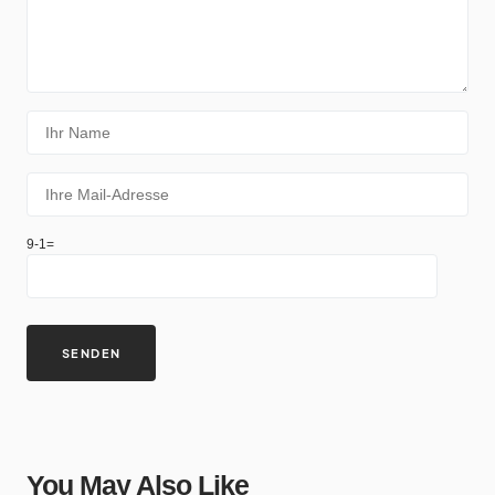
9-1=
You May Also Like