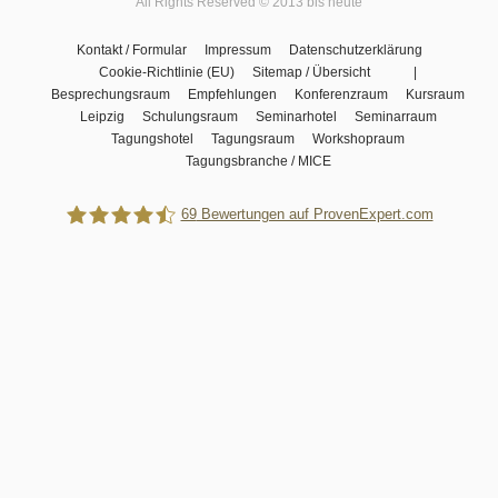
All Rights Reserved © 2013 bis heute
Kontakt / Formular
Impressum
Datenschutzerklärung
Cookie-Richtlinie (EU)
Sitemap / Übersicht |
Besprechungsraum
Empfehlungen
Konferenzraum
Kursraum
Leipzig
Schulungsraum
Seminarhotel
Seminarraum
Tagungshotel
Tagungsraum
Workshopraum
Tagungsbranche / MICE
69
Bewertungen auf ProvenExpert.com
Villa Trufanow