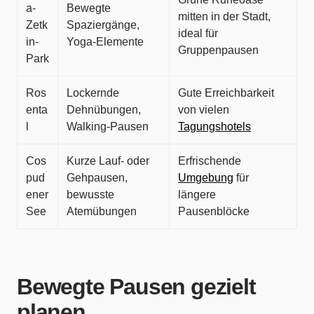
a-
Bewegte
mitten in der Stadt,
Zetk
Spaziergänge,
ideal für
in-
Yoga-Elemente
Gruppenpausen
Park
Ros
Lockernde
Gute Erreichbarkeit
enta
Dehnübungen,
von vielen
l
Walking-Pausen
Tagungshotels
Cos
Kurze Lauf- oder
Erfrischende
pud
Gehpausen,
Umgebung
für
ener
bewusste
längere
See
Atemübungen
Pausenblöcke
Bewegte Pausen gezielt
planen