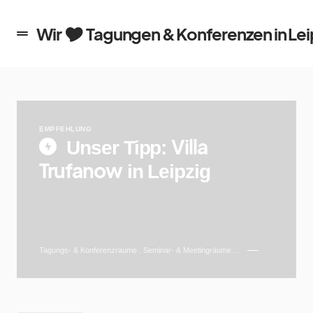
en in Leipzig
Wir 🎔 Tagungen & Konferenzen in Lei
EMPFEHLUNG
Villa
Unser Tipp:
Trufanow
in Leipzig
Tagungs- & Konferenzräume . Seminar- & Meetingräume ...