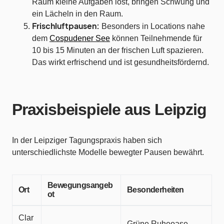
Raum kleine Aufgaben löst, bringen Schwung und
ein Lächeln in den Raum.
Frischluftpausen:
Besonders in Locations nahe
dem
Cospudener See
können Teilnehmende für
10 bis 15 Minuten an der frischen Luft spazieren.
Das wirkt erfrischend und ist gesundheitsfördernd.
Praxisbeispiele aus Leipzig
In der Leipziger Tagungspraxis haben sich
unterschiedlichste Modelle bewegter Pausen bewährt.
Bewegungsangeb
Ort
Besonderheiten
ot
Clar
Grüne Ruheoase