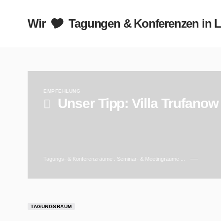
zen in Leipzig
Wir 🎔 Tagungen & Konferenzen in L
EMPFEHLUNG
Unser Tipp:
Villa Trufanow
Tagungs- & Konferenzräume . Seminar- & Meetingräume ...
TAGUNGSRAUM