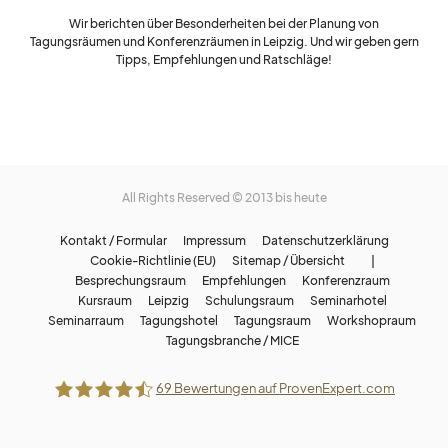
Wir berichten über Besonderheiten bei der Planung von
Tagungsräumen und Konferenzräumen in Leipzig. Und wir geben gern
Tipps, Empfehlungen und Ratschläge!
All Rights Reserved © 2013 bis heute
Kontakt / Formular
Impressum
Datenschutzerklärung
Cookie-Richtlinie (EU)
Sitemap / Übersicht |
Besprechungsraum
Empfehlungen
Konferenzraum
Kursraum
Leipzig
Schulungsraum
Seminarhotel
Seminarraum
Tagungshotel
Tagungsraum
Workshopraum
Tagungsbranche / MICE
69
Bewertungen auf ProvenExpert.com