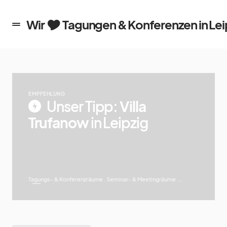
en in Leipzig
Wir 🎔 Tagungen & Konferenzen in Lei
EMPFEHLUNG
Unser Tipp:
Villa
Trufanow
in Leipzig
Tagungs- & Konferenzräume . Seminar- & Meetingräume ...