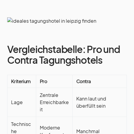
Vergleichstabelle: Pro und
Contra Tagungshotels
Kriterium
Pro
Contra
Zentrale
Kann laut und
Lage
Erreichbarke
überfüllt sein
it
Technisc
Moderne
he
Manchmal