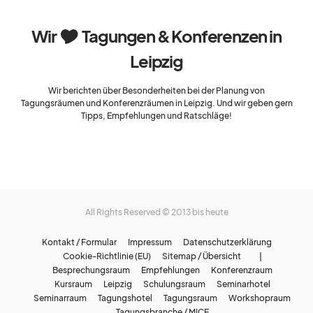
Wir 🎔 Tagungen & Konferenzen in
Leipzig
Wir berichten über Besonderheiten bei der Planung von
Tagungsräumen und Konferenzräumen in Leipzig. Und wir geben gern
Tipps, Empfehlungen und Ratschläge!
All Rights Reserved © 2013 bis heute
Kontakt / Formular
Impressum
Datenschutzerklärung
Cookie-Richtlinie (EU)
Sitemap / Übersicht |
Besprechungsraum
Empfehlungen
Konferenzraum
Kursraum
Leipzig
Schulungsraum
Seminarhotel
Seminarraum
Tagungshotel
Tagungsraum
Workshopraum
Tagungsbranche / MICE